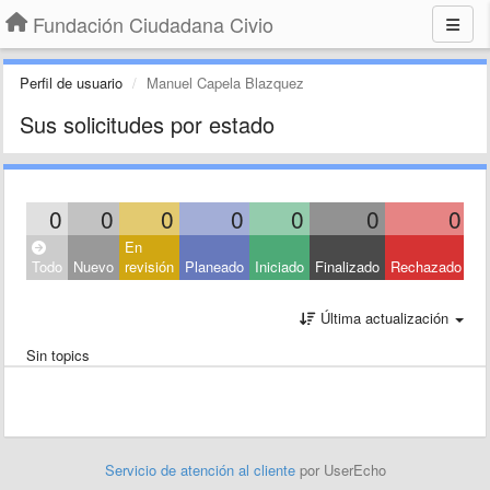
Fundación Ciudadana Civio
Perfil de usuario
Manuel Capela Blazquez
Sus solicitudes por estado
0
0
0
0
0
0
0
En
Todo
Nuevo
revisión
Planeado
Iniciado
Finalizado
Rechazado
Última actualización
Sin topics
Servicio de atención al cliente
por UserEcho